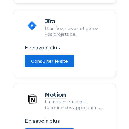
Jira
Planifiez, suivez et gérez
vos projets de
développement et Agile
dans Jira. Personnalisez vos
En savoir plus
workflows, collaborez et
livrez d’excellents logic
Consulter le site
Notion
Un nouvel outil qui
fusionne vos applications
professionnelles
quotidiennes en une seule.
En savoir plus
C’est l’espace de travail