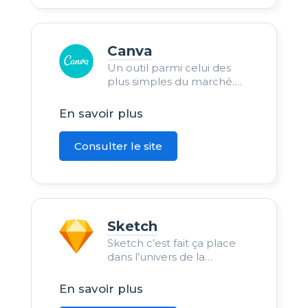
Canva
Un outil parmi celui des
plus simples du marché.
Disponible sur le web, il est
avant tout pour une
En savoir plus
utilisation globale plutôt
que des besoins très sp
Consulter le site
Sketch
Sketch c’est fait ça place
dans l’univers de la
création et notamment du
prototypage tel que le
En savoir plus
webdesign.