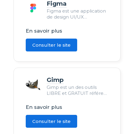
Figma
Figma est une application
de design UI/UX
collaborative, offrant des
outils intuitifs pour le
En savoir plus
prototypage et la création
graphique en équipe.
Consulter le site
Gimp
Gimp est un des outils
LIBRE et GRATUIT référent
dans le monde du
graphisme. Création,
En savoir plus
l’édition ou même
retouche d’image.
Consulter le site